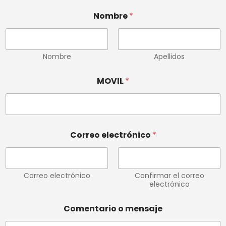
Nombre
*
Nombre
Apellidos
MOVIL
*
N
Correo electrónico
*
o
m
b
r
e
Correo electrónico
Confirmar el correo
M
electrónico
O
V
Comentario o mensaje
I
L