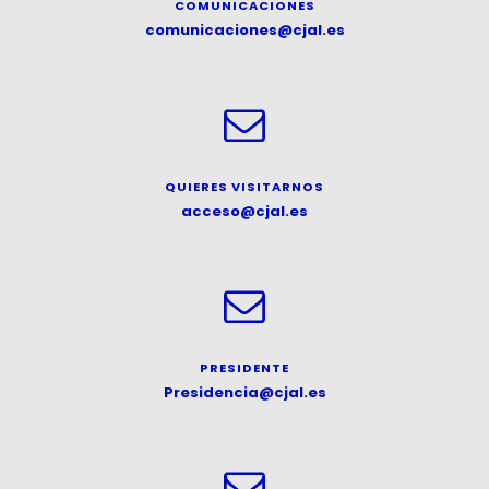
COMUNICACIONES
comunicaciones@cjal.es
QUIERES VISITARNOS
acceso@cjal.es
P
RESIDENT
E
Presidencia@cjal.es