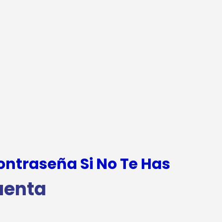
Contraseña
Si No Te Has
uenta