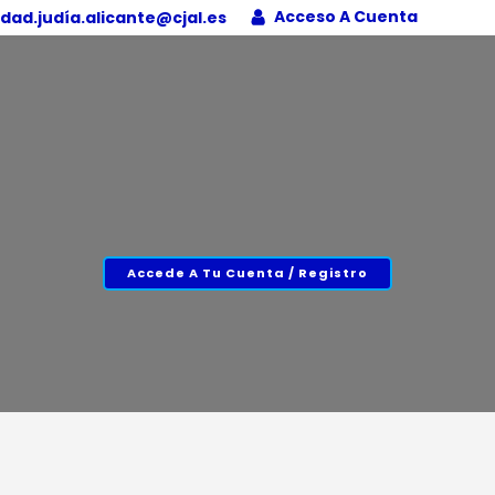
Acceso A Cuenta
ad.judía.alicante@cjal.es
Accede A Tu Cuenta / Registro