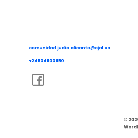
COMUNIDAD JUDÍA DE ALICA
comunidad.judía.alicante@cjal.es
+34604900950
© 202
Word