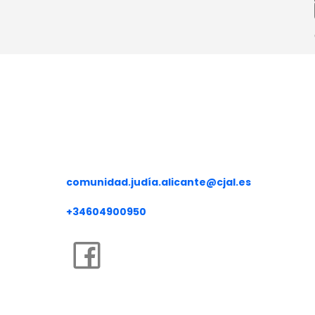
COMUNIDAD JUDÍA DE ALICA
comunidad.judía.alicante@cjal.es
+34604900950